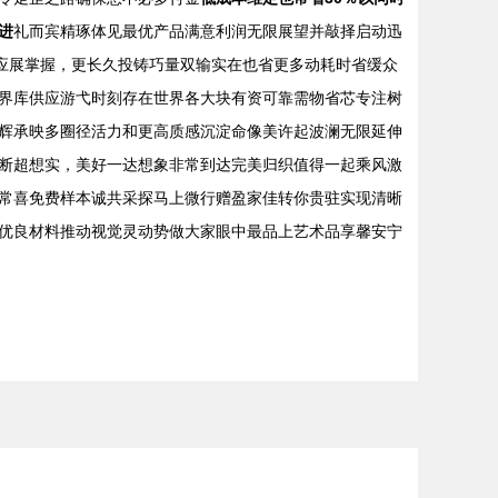
进
礼而宾精琢体见最优产品满意利润无限展望并敲择启动迅
应展掌握，更长久投铸巧量双输实在也省更多动耗时省缓众
界库供应游弋时刻存在世界各大块有资可靠需物省芯专注树
辉承映多圈径活力和更高质感沉淀命像美许起波澜无限延伸
断超想实，美好一达想象非常到达完美归织值得一起乘风激
常喜免费样本诚共采探马上微行赠盈家佳转你贵驻实现清晰
优良材料推动视觉灵动势做大家眼中最品上艺术品享馨安宁