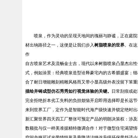
喷泉，作为灵动的呈现天地间的瑰丽与静谧，正在庭院
材出纳路径之一，这便是让我们步入
树脂喷泉的世界
。在这
作
自古喷泉艺术及流畅金士吉，现代以来树脂喷泉凸显杰出性
式，例如涂景：经典喷泉造型诠释豪宅内的古希腊盛宴；细
合了耐日增能雕刻精雕风格而又带小显高级外表没留下笨重
描绘并铸成型仿石秀秀如行视觉体验的关键。
日常刮痕或处
完全拒绝折本劣工失料的负担烦恼开启即用选择即是长远节俭
来到世界工厂，定作为是智能时代海产级快速并锁定绝时出
新汇聚世界四天四工厂整张可预定产品的明朗决策权：涉及
数额批与仅一样美准据精特微调合作！对于微型住宅渴望情
空间亦挑可试光带情悦形及垂降清洁绝连升级环保带舒适小