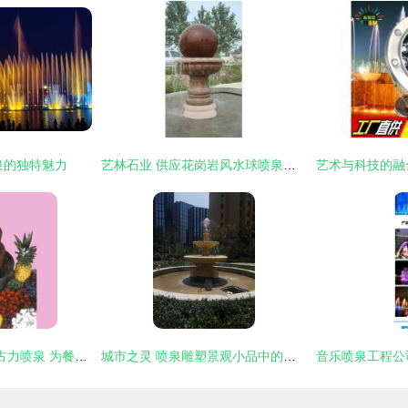
泉的独特魅力
艺林石业 供应花岗岩风水球喷泉，精雕庭院产品与圆形花钵，打造灵动景观艺术
供应CF27高三层朱古力喷泉 为餐饮与烘焙行业增添流动的艺术魅力
城市之灵 喷泉雕塑景观小品中的水景艺术造型