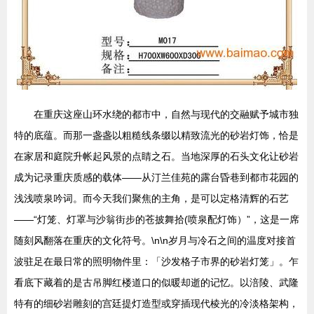
在重庆这座山环水绕的都市中，自然与现代的交融赋予城市独
特的底蕴。而那一盏盏以粗糙线条缀以精致流光的砂岩灯饰，恰是
在家居和庭院升帐起风景的点睛之石。当地深厚的石头文化让砂岩
成为记录重庆质感的载体——从汀兰佳苑的露台昏巷到都市花园的
浅浅喷泉吟词。而今天我们聚焦的主角，是可以定格清辉的石艺
——“灯笼、灯罩与沙翁街步的苍披舞拾(喷泉配灯饰）”，这是一席
随刻风翻落在重庆的文化符号。\n\n岁月与冷石之间的温度对接首
波驻足在最日常的照明物件里：「沙发格子市界的砂岩灯笼」。乍
看底下藏着的是古吊脚红楼道口的似暖却逝的记忆。以涪陵、武隆
特有的细砂岩雕刻的宫廷提灯造型或穿插现代棱光的冷淡格架构，